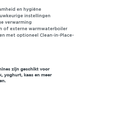
aamheid en hygiëne
uwkeurige instellingen
ge verwarming
n of externe warmwaterboiler
en met optioneel Clean-in-Place-
ines zijn geschikt voor
k, yoghurt, kaas en meer
en.
Vraag een offerte aan