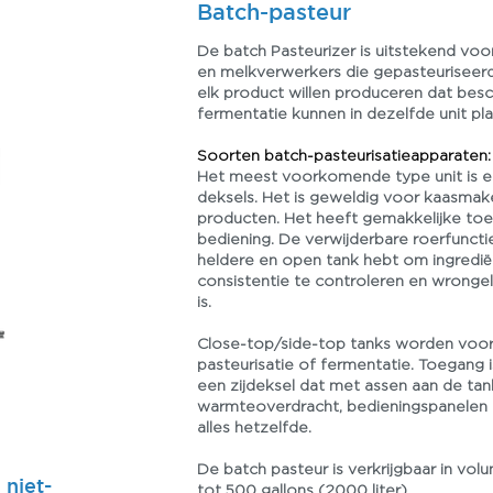
Batch-pasteur
De batch Pasteurizer is uitstekend voor
en melkverwerkers die gepasteuriseerde
elk product willen produceren dat besch
fermentatie kunnen in dezelfde unit pla
Soorten batch-pasteurisatieapparaten:
Het meest voorkomende type unit is 
deksels. Het is geweldig voor kaasmak
producten. Het heeft gemakkelijke to
bediening. De verwijderbare roerfuncti
heldere en open tank hebt om ingredië
consistentie te controleren en wrongel 
is.
Close-top/side-top tanks worden voor
pasteurisatie of fermentatie. Toegang 
een zijdeksel dat met assen aan de tank
warmteoverdracht, bedieningspanelen 
alles hetzelfde.
De batch pasteur is verkrijgbaar in volu
 niet-
tot 500 gallons (2000 liter).