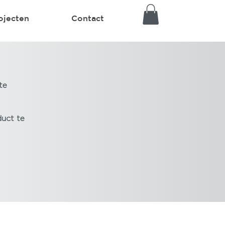
ojecten
Contact
te
duct te