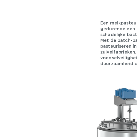
Een melkpasteur
gedurende een b
schadelijke bact
Met de batch-pa
pasteuriseren in
zuivelfabrieken
voedselveilighe
duurzaamheid op