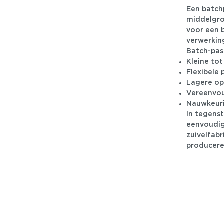
Een batch
middelgrot
voor een 
verwerkin
Batch-past
Kleine to
Flexibele 
Lagere op
Vereenvou
Nauwkeuri
In tegens
eenvoudige
zuivelfab
producere