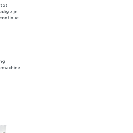
 tot
odig zijn
 continue
ing
iemachine