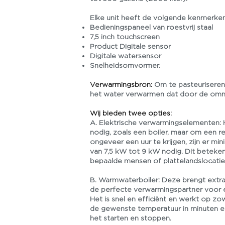
Elke unit heeft de volgende kenmerken
Bedieningspaneel van roestvrij staal
7,5 inch touchscreen
Product Digitale sensor
Digitale watersensor
Snelheidsomvormer.
Verwarmingsbron:
Om te pasteurisere
het water verwarmen dat door de omm
Wij bieden twee opties:
A. Elektrische verwarmingselementen: H
nodig, zoals een boiler, maar om een red
ongeveer een uur te krijgen, zijn er m
van 7,5 kW tot 9 kW nodig. Dit beteke
bepaalde mensen of plattelandslocaties 
B. Warmwaterboiler: Deze brengt extra
de perfecte verwarmingspartner voor 
Het is snel en efficiënt en werkt op zow
de gewenste temperatuur in minuten en 
het starten en stoppen.