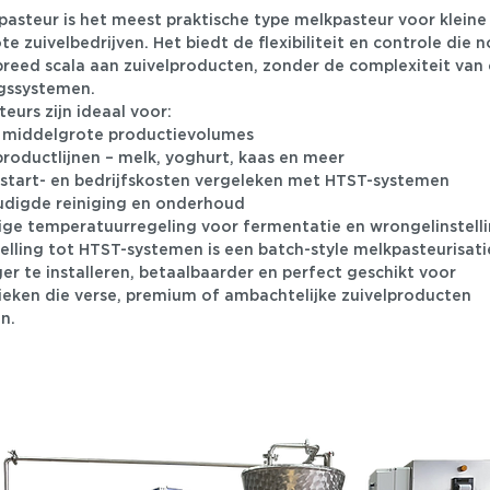
pasteur is het meest praktische type melkpasteur voor kleine
e zuivelbedrijven. Het biedt de flexibiliteit en controle die n
breed scala aan zuivelproducten, zonder de complexiteit van
gssystemen.
eurs zijn ideaal voor:
t middelgrote productievolumes
productlijnen – melk, yoghurt, kaas en meer
start- en bedrijfskosten vergeleken met HTST-systemen
digde reiniging en onderhoud
ge temperatuurregeling voor fermentatie en wrongelinstell
telling tot HTST-systemen is een batch-style melkpasteurisat
r te installeren, betaalbaarder en perfect geschikt voor
rieken die verse, premium of ambachtelijke zuivelproducten
n.