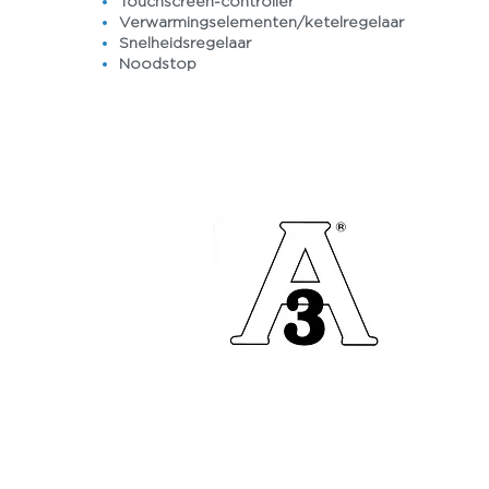
Touchscreen-controller
Verwarmingselementen/ketelregelaar
Snelheidsregelaar
Noodstop
Vraag een offerte a