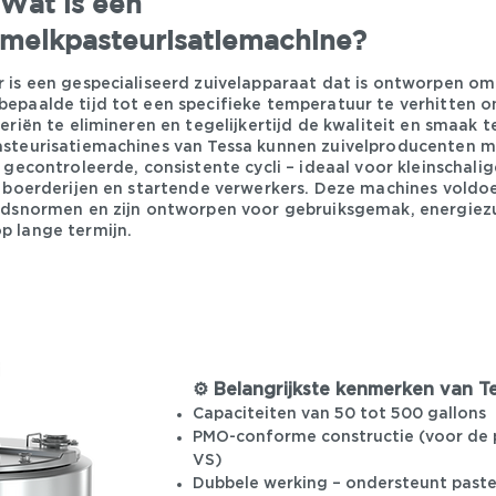
Wat is een
melkpasteurisatiemachine?
 is een gespecialiseerd zuivelapparaat dat is ontworpen o
epaalde tijd tot een specifieke temperatuur te verhitten 
eriën te elimineren en tegelijkertijd de kwaliteit en smaak 
steurisatiemachines van Tessa kunnen zuivelproducenten me
 gecontroleerde, consistente cycli – ideaal voor kleinschalig
, boerderijen en startende verwerkers. Deze machines voldo
idsnormen en zijn ontworpen voor gebruiksgemak, energiez
 lange termijn.
⚙️ Belangrijkste kenmerken van T
Capaciteiten van 50 tot 500 gallons
PMO-conforme constructie (voor de p
VS)
Dubbele werking – ondersteunt paste