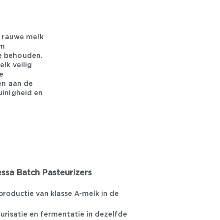
m rauwe melk
om
te behouden.
lk veilig
e
en aan de
uinigheid en
essa Batch Pasteurizers
roductie van klasse A-melk in de
urisatie en fermentatie in dezelfde