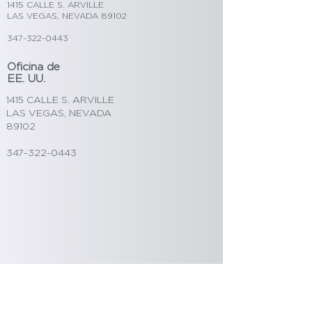
1415 CALLE S. ARVILLE
LAS VEGAS, NEVADA 89102
347-322-0443
Oficina de
EE. UU.
1415 CALLE S. ARVILLE
LAS VEGAS, NEVADA
89102
347-322-0443