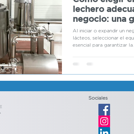
lechero adecu
negocio: una 
Al iniciar o expandir un n
lácteos, seleccionar el e
esencial para garantizar la..
Sociales
E
A