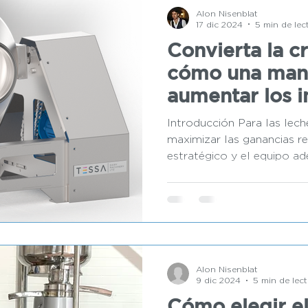
Alon Nisenblat
17 dic 2024
5 min de lec
Convierta la c
cómo una man
aumentar los i
pequeña leche
Introducción Para las lech
maximizar las ganancias r
estratégico y el equipo ad
Alon Nisenblat
9 dic 2024
5 min de lec
Cómo elegir e