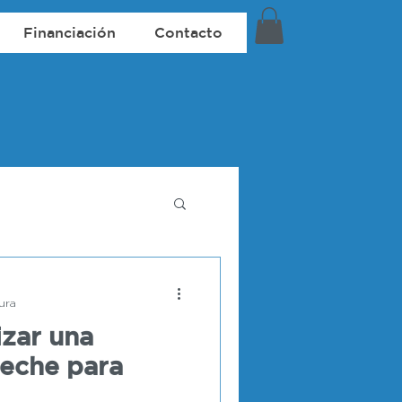
Financiación
Contacto
ura
izar una
leche para