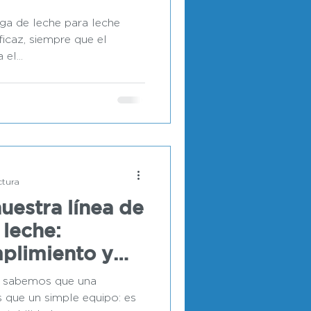
uga de leche para leche
icaz, siempre que el
el...
ctura
uestra línea de
 leche:
mplimiento y