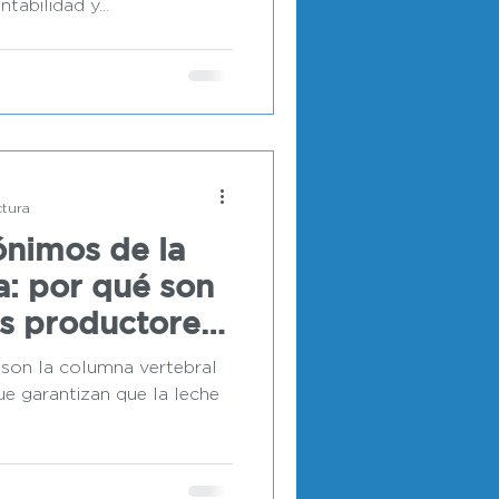
tabilidad y...
ctura
ónimos de la
ea: por qué son
os productores
son la columna vertebral
que garantizan que la leche