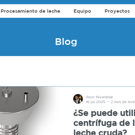
Procesamiento de leche
Equipo
Proyectos
Blog
Alon Nisenblat
16 jul 2025
2 min de lect
¿Se puede util
centrífuga de 
leche cruda?