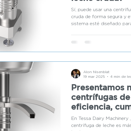
Sí, puede usar una centríf
cruda de forma segura y ef
sistema esté diseñado para 
Alon Nisenblat
19 mar 2025
4 min de le
Presentamos n
centrífugas de
eficiencia, cu
rentabilidad
En Tessa Dairy Machinery , sabemos que una
centrífuga de leche es más que un simple equipo: es