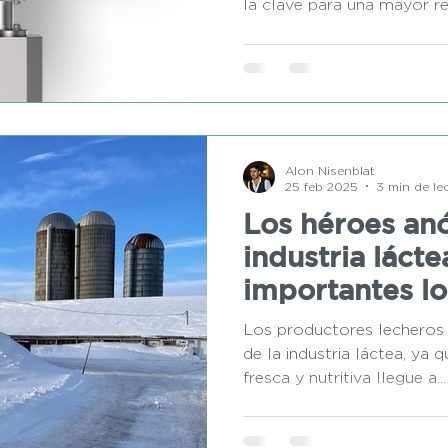
la clave para una mayor ren
Alon Nisenblat
25 feb 2025
3 min de le
Los héroes an
industria láct
importantes l
lecheros
Los productores lecheros 
de la industria láctea, ya 
fresca y nutritiva llegue a...