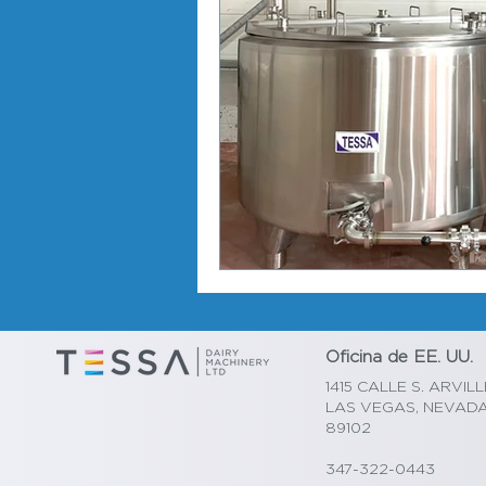
Oficina de EE. UU.
1415 CALLE S. ARVILL
LAS VEGAS, NEVAD
89102
347-322-0443