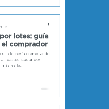
ctura
por lotes: guía
 el comprador
o una lechería o ampliando
 Un pasteurizador por
más: es la...