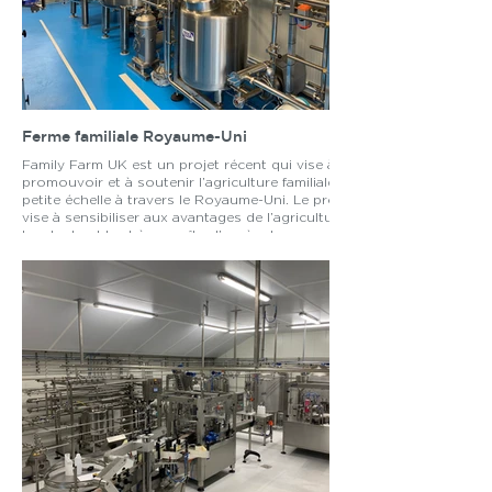
Ferme familiale Royaume-Uni
Family Farm UK est un projet récent qui vise à
promouvoir et à soutenir l’agriculture familiale à
petite échelle à travers le Royaume-Uni. Le projet
vise à sensibiliser aux avantages de l’agriculture
locale durable et à accroître l’accès des
consommateurs à des produits frais et sains. Tessa
Dairy Machinery Inc espère créer un système
alimentaire plus résilient et plus équitable pour
tous grâce à l'éducation, au plaidoyer et au
renforcement de la communauté.