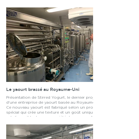
remplisseuse de gobelets, d'une baratte à beurre et
d'un séparateur de crème.
Elle produit une large gamme de produits à partir
de lait pasteurisé, de yaourt, de beurre et de
délicatesse d'Europe de l'Est.
Le yaourt brassé au Royaume-Uni
Présentation de Stirred Yogurt, le dernier projet
d'une entreprise de yaourt basée au Royaume-Uni.
Ce nouveau yaourt est fabriqué selon un procédé
spécial qui crée une texture et un goût uniques et
est disponible dans une variété de saveurs. Avec sa
texture crémeuse et ses délicieuses saveurs, le
Stirred Yogurt deviendra certainement un nouveau
favori parmi les amateurs de yaourt au Royaume-
Uni.