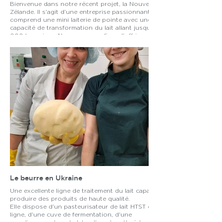
Bienvenue dans notre récent projet, la Nouvelle-
Zélande. Il s'agit d'une entreprise passionnante qui
comprend une mini laiterie de pointe avec une
capacité de transformation du lait allant jusqu'à 1
000 L par jour. Nous sommes fiers d'offrir une
large gamme de produits, notamment du fromage
mozzarella, du yaourt, du hallomi et du beurre,
tous produits ici même en Nouvelle-Zélande.
Le beurre en Ukraine
Une excellente ligne de traitement du lait capable de
produire des produits de haute qualité.
Elle dispose d'un pasteurisateur de lait HTST en
ligne, d'une cuve de fermentation, d'une