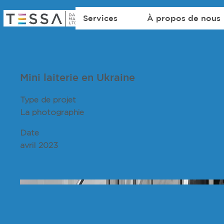
Services
À propos de nous
Mini laiterie en Ukraine
Type de projet
La photographie
Date
avril 2023