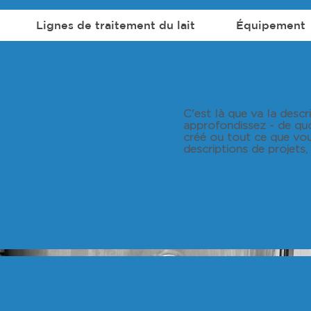
Lignes de traitement du lait
Équipement
C'est là que va la desc
approfondissez - de quoi
créé ou tout ce que vou
descriptions de projets,