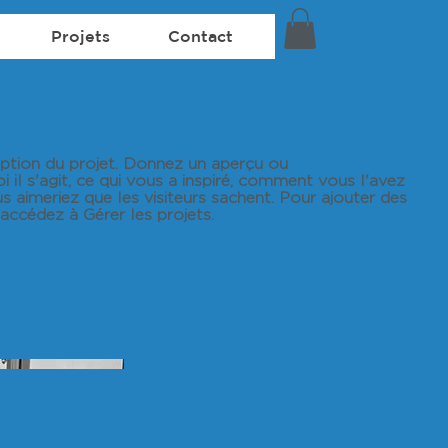
Projets
Contact
ription du projet. Donnez un aperçu ou
 il s'agit, ce qui vous a inspiré, comment vous l'avez
s aimeriez que les visiteurs sachent. Pour ajouter des
 accédez à Gérer les projets.