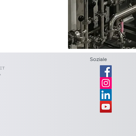
Soziale
EET
A