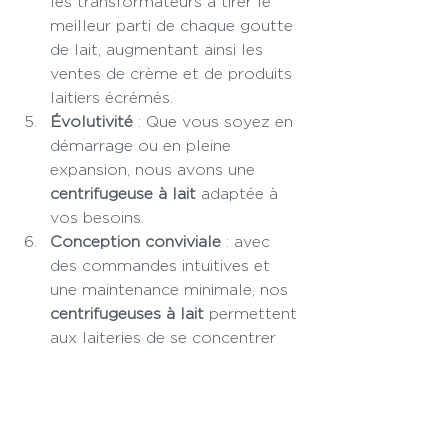
les transformateurs à tirer le 
meilleur parti de chaque goutte 
de lait, augmentant ainsi les 
ventes de crème et de produits 
laitiers écrémés.
Évolutivité
 : Que vous soyez en 
démarrage ou en pleine 
expansion, nous avons une 
centrifugeuse à lait
 adaptée à 
vos besoins.
Conception conviviale
 : avec 
des commandes intuitives et 
une maintenance minimale, nos 
centrifugeuses à lait
 permettent 
aux laiteries de se concentrer 
sur la production plutôt que sur 
l'entretien de l'équipement.
Efficacité énergétique
 : Nos 
modèles sont conçus pour 